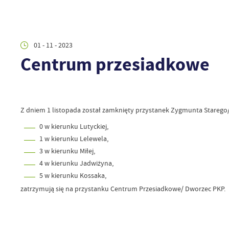
01 - 11 - 2023
Centrum przesiadkowe
Z dniem 1 listopada został zamknięty przystanek Zygmunta Starego/ 
0 w kierunku Lutyckiej,
1 w kierunku Lelewela,
3 w kierunku Miłej,
4 w kierunku Jadwiżyna,
5 w kierunku Kossaka,
zatrzymują się na przystanku Centrum Przesiadkowe/ Dworzec PKP.