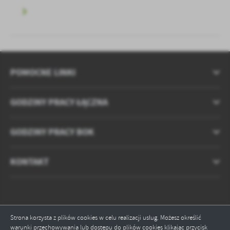
POMOCNE LINKI
GODZINY PRACY ŁĄCZNA
GODZINY PRACY BOK
KONTAKT
Strona korzysta z plików cookies w celu realizacji usług. Możesz określić
warunki przechowywania lub dostępu do plików cookies klikając przycisk