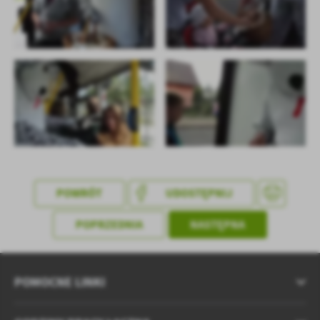
POWRÓT
UDOSTĘPNIJ
POPRZEDNIA
NASTĘPNA
POMOCNE LINKI